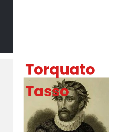
Il Sommo
Poeta
DI MARCO CATANIA
Torquato
Tasso