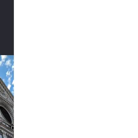
Il Sommo
Poeta
DI MARCO CATANIA
Il Sommo
Poeta