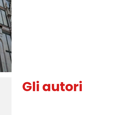
ilsommopoe
...l'amor che move il sole e l'altre
stelle
Gli autori