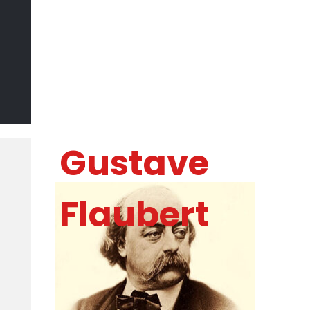
Il Sommo
Poeta
DI MARCO CATANIA
Gustave
Flaubert