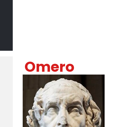
Il Sommo
Poeta
DI MARCO CATANIA
Omero