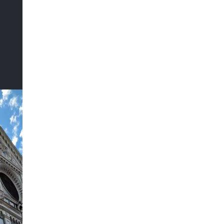
Il Sommo
Poeta
DI MARCO CATANIA
Il Sommo
Poeta