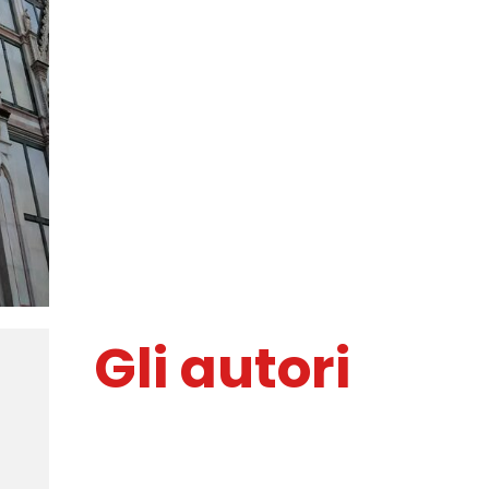
ilsommopoe
...l'amor che move il sole e l'altre
stelle
Gli autori