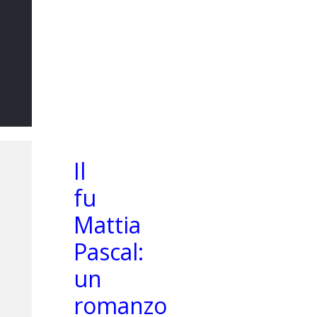
Il Sommo
Poeta
DI MARCO CATANIA
Il
fu
Mattia
Pascal:
un
romanzo