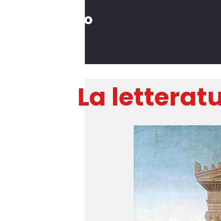
Il Sommo
Poeta
La letterat