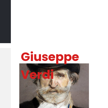
Il Sommo
Poeta
DI MARCO CATANIA
Giuseppe
Verdi