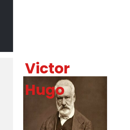
Il Sommo
Poeta
DI MARCO CATANIA
Victor
Hugo