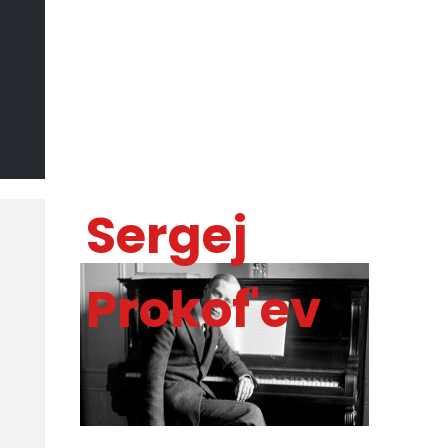
Il Sommo
Poeta
DI MARCO CATANIA
Sergej
Prokof'ev