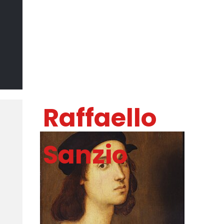
Il Sommo
Poeta
DI MARCO CATANIA
Raffaello
Sanzio