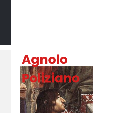
Il Sommo
Poeta
DI MARCO CATANIA
Agnolo
Poliziano