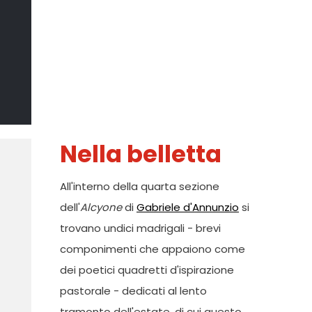
Il Sommo
Poeta
DI MARCO CATANIA
Nella belletta
All'interno della quarta sezione
dell'
Alcyone
di
Gabriele d'Annunzio
si
trovano undici madrigali - brevi
componimenti che appaiono come
dei poetici quadretti d'ispirazione
pastorale - dedicati al lento
tramonto dell'estate, di cui questo,