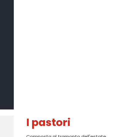
Il Sommo
Poeta
DI MARCO CATANIA
Il Sommo
Poeta
DI MARCO CATANIA
I pastori
Composta al tramonto dell'estate