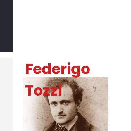
Il Sommo
Poeta
DI MARCO CATANIA
Federigo
Tozzi