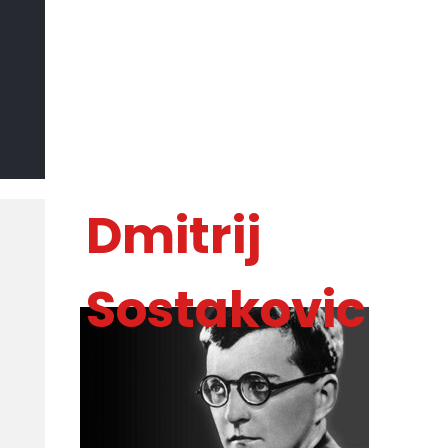
Il Sommo
Poeta
DI MARCO CATANIA
Dmitrij
Sostakovic