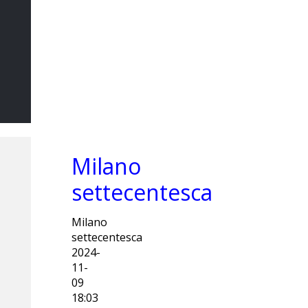
Il Sommo
Poeta
DI MARCO CATANIA
Milano
settecentesca
Milano
settecentesca
2024-
11-
09
18:03