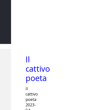
Il Sommo
Poeta
DI MARCO CATANIA
Il
cattivo
poeta
Il
cattivo
poeta
2023-