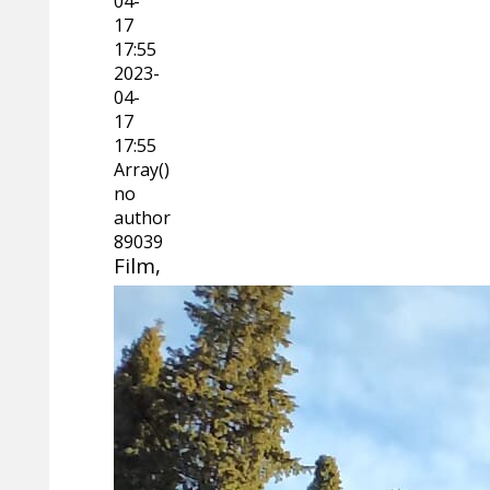
04-
17
17:55
2023-
04-
17
17:55
Array()
no
author
89039
Film,